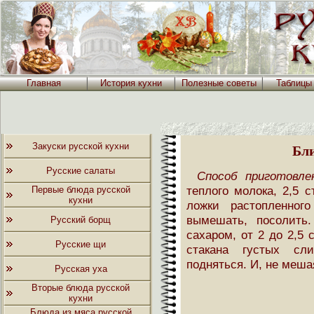
Главная
История кухни
Полезные советы
Таблицы
Закуски русской кухни
Бл
Русские салаты
Способ приготовле
теплого молока, 2,5 с
Первые блюда русской
кухни
ложки растопленног
вымешать, посолить
Русский борщ
сахаром, от 2 до 2,5 
Русские щи
стакана густых сли
подняться. И, не меша
Русская уха
Вторые блюда русской
кухни
Блюда из мяса русской