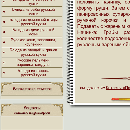
положить начинку, с
кухни
форму груши. Затем с
Блюда из рыбы русской
панировочных сухаря
кухни
румяной корочки и 
Блюда из домашней птицы
русской кухни
Подавать с жареным к
Блюда из дичи русской
Начинка: Грибы ра
кухни
количестве подсоленн
Русские каши, запеканки,
рубленым вареным яй
крупеники
Блюда из овощей и грибов
русской кухни
Русские пельмени,
вареники, колдуны
Блюда из творога
русской кухни
см. далее:
Котлеты «П