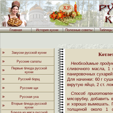
Главная
История кухни
Полезные советы
Таблицы
Закуски русской кухни
Котле
Русские салаты
Необходимые проду
сливочного масла, 1 
Первые блюда русской
кухни
панировочных сухарей;
Для начинки: 60 г суш
Русский борщ
вкрутую яйцо, 2 ст. ло
Русские щи
Способ приготовлен
Русская уха
мясорубку, добавить 
и хорошо вымешать. Г
Вторые блюда русской
кухни
толщиной около 1 
Блюда из мяса русской