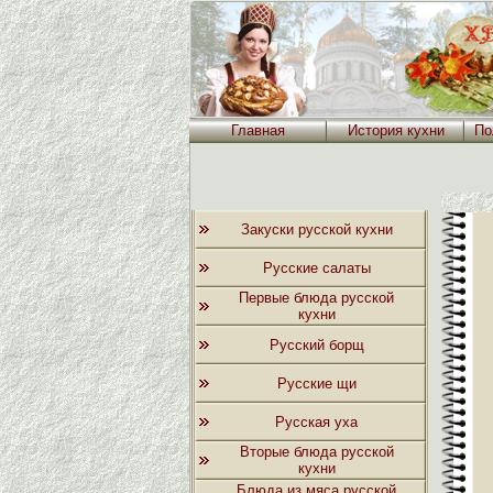
Главная
История кухни
По
Закуски русской кухни
Русские салаты
Первые блюда русской
кухни
Русский борщ
Русские щи
Русская уха
Вторые блюда русской
кухни
Блюда из мяса русской