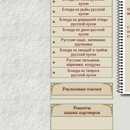
кухни
г
Блюда из рыбы русской
в
кухни
Блюда из домашней птицы
русской кухни
с
Блюда из дичи русской
о
кухни
с
Русские каши, запеканки,
крупеники
Блюда из овощей и грибов
русской кухни
Русские пельмени,
вареники, колдуны
Блюда из творога
русской кухни