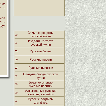
ных
ь по
филе
це и
двух
Забытые рецепты
русской кухни
Изделия из теста
русской кухни
Русские блины
Русские пироги
Русские пирожки
Сладкие блюда русской
кухни
Безалкогольные
русские напитки
Алкогольные русские
напитки, настойки
Русские подливы
для блюд