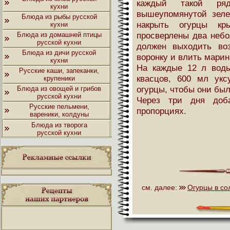
каждый такой ряд
кухни
вышеупомянутой зеле
Блюда из рыбы русской
накрыть огурцы кр
кухни
просверлены два небо
Блюда из домашней птицы
русской кухни
должен выходить воз
Блюда из дичи русской
воронку и влить марин
кухни
На каждые 12 л воды
Русские каши, запеканки,
квасцов, 600 мл укс
крупеники
огурцы, чтобы они бы
Блюда из овощей и грибов
русской кухни
Через три дня доб
Русские пельмени,
пропорциях.
вареники, колдуны
Блюда из творога
русской кухни
см. далее:
Огурцы в со