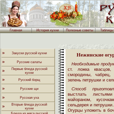
Главная
История кухни
Полезные советы
Таблицы
Закуски русской кухни
Нежинские огу
Русские салаты
Необходимые проду
ст. ложка квасцов
Первые блюда русской
кухни
смородины, чабрец,
зелень петрушки и сел
Русский борщ
Способ приготовл
Русские щи
выстлать листьями
Русская уха
майораном, кусочк
сельдерея и петрушки.
Вторые блюда русской
кухни
Огурцы уложить в боч
Блюда из мяса русской