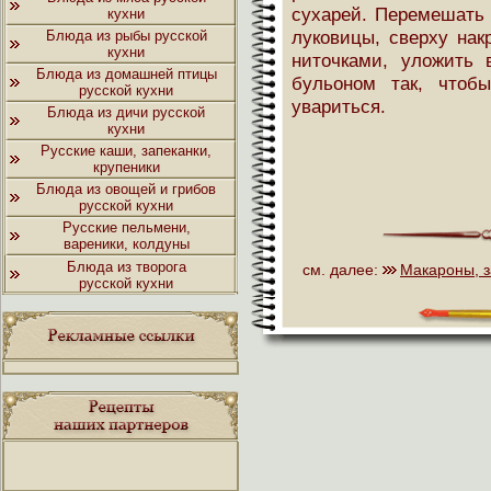
сухарей. Перемешать 
кухни
луковицы, сверху нак
Блюда из рыбы русской
кухни
ниточками, уложить 
Блюда из домашней птицы
бульоном так, чтоб
русской кухни
увариться.
Блюда из дичи русской
кухни
Русские каши, запеканки,
крупеники
Блюда из овощей и грибов
русской кухни
Русские пельмени,
вареники, колдуны
Блюда из творога
см. далее:
Макароны, з
русской кухни