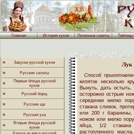
Главная
История кухни
Полезные советы
Таблицы
Закуски русской кухни
Лук
Русские салаты
Способ приготовлен
кипяток несколько к
Первые блюда русской
кухни
Вынуть, дать остыть,
осторожно острым нож
Русский борщ
серединки мелко пор
Русские щи
стакана сливок, проте
или 200 г баранины,
Русская уха
ножом или мелко пору
Вторые блюда русской
яйца, 1/2 стакана
кухни
растопленного масла
Блюда из мяса русской