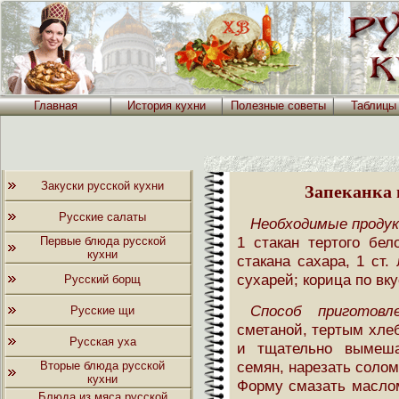
Главная
История кухни
Полезные советы
Таблицы
Закуски русской кухни
Запеканка 
Русские салаты
Необходимые проду
1 стакан тертого бел
Первые блюда русской
кухни
стакана сахара, 1 ст.
сухарей; корица по вку
Русский борщ
Способ приготовле
Русские щи
сметаной, тертым хле
Русская уха
и тщательно вымеша
семян, нарезать соло
Вторые блюда русской
кухни
Форму смазать маслом
Блюда из мяса русской