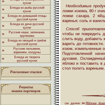
кухни
Необходимые проду
Блюда из рыбы русской
ложки изюма, 80 г очи
кухни
ложки сахара, 2 яйц
Блюда из домашней птицы
русской кухни
варенья; соль и ванили
Блюда из дичи русской
кухни
Способ приготовле
Русские каши, запеканки,
чтобы не повредить д
крупеники
слить воду, добавить 
Блюда из овощей и грибов
варить до готовности
русской кухни
изюм, измельченные о
Русские пельмени,
вареники, колдуны
Подготовленной начи
Блюда из творога
духовке. Охлажденный
русской кухни
яблоко и поставить в 
стол полить вареньем.
см. далее:
Яблоки, фа