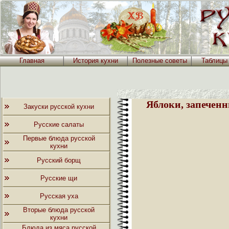
Главная
История кухни
Полезные советы
Таблицы
Яблоки, запеченн
Закуски русской кухни
Русские салаты
Первые блюда русской
кухни
Русский борщ
Русские щи
Русская уха
Вторые блюда русской
кухни
Блюда из мяса русской