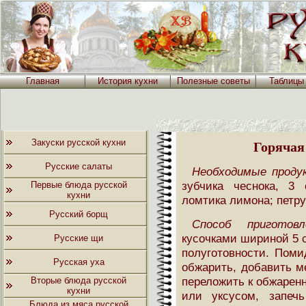
Главная
История кухни
Полезные советы
Таблицы
Закуски русской кухни
Горячая
Русские салаты
Необходимые проду
зубчика чеснока, 3 
Первые блюда русской
кухни
ломтика лимона; петру
Русский борщ
Способ приготовл
кусочками шириной 5 с
Русские щи
полуготовности. Поми
Русская уха
обжарить, добавить м
переложить к обжарен
Вторые блюда русской
кухни
или уксусом, запеч
Блюда из мяса русской