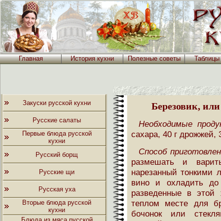
Главная
История кухни
Полезные советы
Таблицы
Закуски русской кухни
Березовик, или
Русские салаты
Необходимые проду
сахара, 40 г дрожжей, 
Первые блюда русской
кухни
Способ приготовлен
Русский борщ
размешать и варит
нарезанный тонкими л
Русские щи
вино и охладить до
Русская уха
разведенные в этой
теплом месте для б
Вторые блюда русской
кухни
бочонок или стекля
Блюда из мяса русской