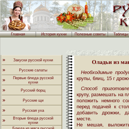
Главная
История кухни
Полезные советы
Таблицы
Закуски русской кухни
Оладьи из ма
Русские салаты
Необходимые проду
крупы, 6яиц, 15 г дрож
Первые блюда русской
кухни
Способ приготовл
Русский борщ
крупу, размешать на п
положить немного со
Русские щи
перед подачей к стол
Русская уха
добавить дрожжи, д
месте.
Вторые блюда русской
кухни
Не мешая, выложит
Блюда из мяса русской