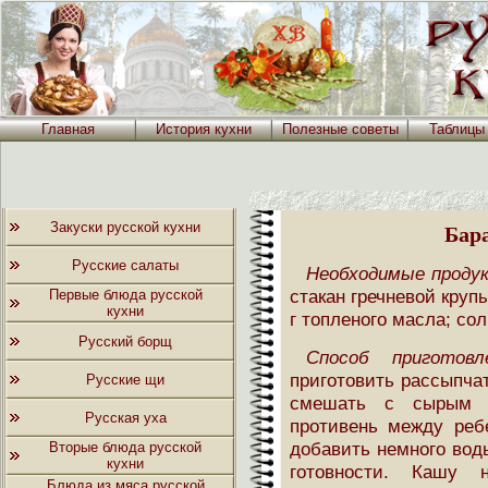
Главная
История кухни
Полезные советы
Таблицы
Закуски русской кухни
Бар
Русские салаты
Необходимые проду
стакан гречневой круп
Первые блюда русской
кухни
г топленого масла; сол
Русский борщ
Способ приготовле
приготовить рассыпч
Русские щи
смешать с сырым 
Русская уха
противень между реб
добавить немного вод
Вторые блюда русской
кухни
готовности. Кашу 
Блюда из мяса русской