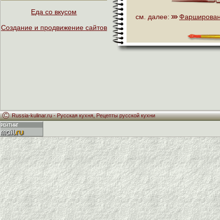
Еда со вкусом
см. далее:
Фарширован
Создание и продвижение сайтов
Russia-kulinar.ru -
Русская кухня
,
Рецепты русской кухни