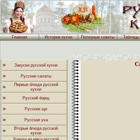
Главная
История кухни
Полезные советы
Таблицы
С
Закуски русской кухни
Русские салаты
Первые блюда русской
кухни
Русский борщ
Русские щи
Русская уха
Вторые блюда русской
кухни
Блюда из мяса русской