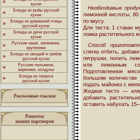
кухни
Необходимые проду
Блюда из рыбы русской
лимонной кислоты, 80 
кухни
по вкусу.
Блюда из домашней птицы
русской кухни
Для теста: 1 стакан му
Блюда из дичи русской
ложка растительного ма
кухни
Русские каши, запеканки,
Способ приготовле
крупеники
слегка отбить, добав
Блюда из овощей и грибов
петрушки, полить лим
русской кухни
или лимонным со
Русские пельмени,
вареники, колдуны
Подготовленное мяс
Блюда из творога
большом количестве 
русской кухни
подать майонез с мел
Жидкое тесто — кля
добавить растительн
оставить набухать 15