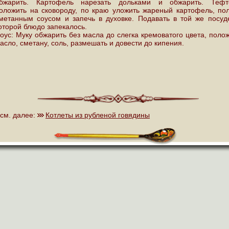
бжарить. Картофель нарезать дольками и обжарить. Тефт
оложить на сковороду, по краю уложить жареный картофель, по
метанным соусом и запечь в духовке. Подавать в той же посуд
оторой блюдо запекалось.
оус: Муку обжарить без масла до слегка кремоватого цвета, поло
асло, сметану, соль, размешать и довести до кипения.
см. далее:
Котлеты из рубленой говядины