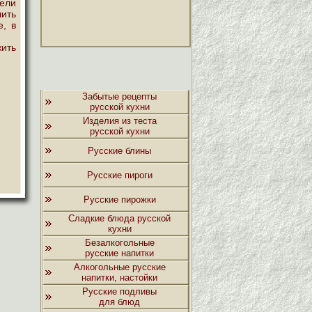
ели
лить
е, в
жить
Забытые рецепты
русской кухни
Изделия из теста
русской кухни
Русские блины
Русские пироги
Русские пирожки
Сладкие блюда русской
кухни
Безалкогольные
русские напитки
Алкогольные русские
напитки, настойки
Русские подливы
для блюд