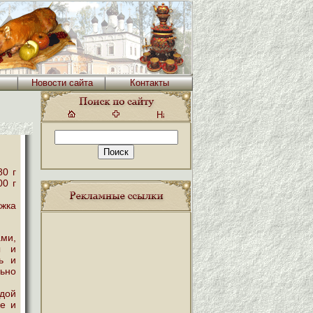
Новости сайта
Контакты
80 г
00 г
ожка
ами,
ы и
ь и
льно
дой
ке и