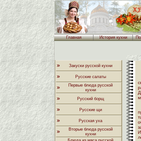
Главная
История кухни
По
Закуски русской кухни
Русские салаты
с
Первые блюда русской
р
кухни
Д
м
Русский борщ
Русские щи
п
т
Русская уха
о
з
Вторые блюда русской
И
кухни
л
Блюда из мяса русской