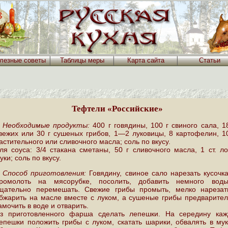
лезные советы
Таблицы меры
Карта сайта
Статьи
Тефтели «Российские»
Необходимые продукты:
400 г говядины, 100 г свиного сала, 1
вежих или 30 г сушеных грибов, 1—2 луковицы, 8 картофелин, 1
астительного или сливочного масла; соль по вкусу.
ля соуса: 3/4 стакана сметаны, 50 г сливочного масла, 1 ст. л
уки; соль по вкусу.
Способ приготовления:
Говядину, свиное сало нарезать кусочк
ромолоть на мясорубке, посолить, добавить немного вод
щательно перемешать. Свежие грибы промыть, мелко нарезат
бжарить на масле вместе с луком, а сушеные грибы предварите
амочить в воде и отварить.
з приготовленного фарша сделать лепешки. На середину каж
епешки положить грибы с луком, скатать шарики, обвалять в му