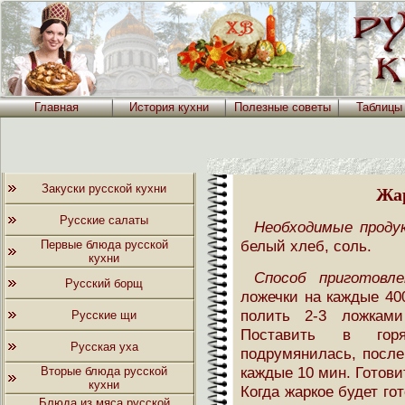
Главная
История кухни
Полезные советы
Таблицы
Закуски русской кухни
Жа
Русские салаты
Необходимые проду
белый хлеб, соль.
Первые блюда русской
кухни
Способ приготовле
Русский борщ
ложечки на каждые 400
полить 2-3 ложками
Русские щи
Поставить в гор
Русская уха
подрумянилась, после
каждые 10 мин. Готовит
Вторые блюда русской
кухни
Когда жаркое будет го
Блюда из мяса русской