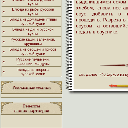
выделившимся соком,
кухни
хлебом, снова поста
Блюда из рыбы русской
соус, добавить в н
кухни
процедить. Разрезать
Блюда из домашней птицы
русской кухни
соусом, а оставший
Блюда из дичи русской
подать в соуснике.
кухни
Русские каши, запеканки,
крупеники
Блюда из овощей и грибов
русской кухни
Русские пельмени,
вареники, колдуны
Блюда из творога
русской кухни
см. далее:
Жаркое из к