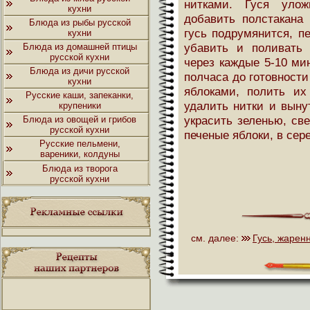
нитками. Гуся улож
кухни
добавить полстакана 
Блюда из рыбы русской
гусь подрумянится, пе
кухни
убавить и поливать
Блюда из домашней птицы
русской кухни
через каждые 5-10 мин
Блюда из дичи русской
полчаса до готовност
кухни
яблоками, полить их
Русские каши, запеканки,
удалить нитки и вын
крупеники
украсить зеленью, све
Блюда из овощей и грибов
русской кухни
печеные яблоки, в сер
Русские пельмени,
вареники, колдуны
Блюда из творога
русской кухни
см. далее:
Гусь, жарен