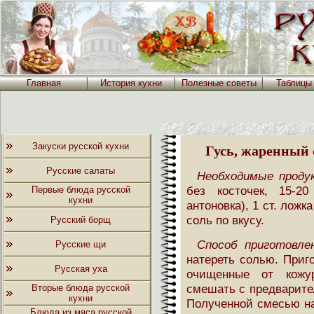
Главная
История кухни
Полезные советы
Таблицы
Закуски русской кухни
Гусь, жаренный 
Русские салаты
Необходимые проду
без косточек, 15-2
Первые блюда русской
кухни
антоновка), 1 ст. ложк
соль по вкусу.
Русский борщ
Способ приготовлен
Русские щи
натереть солью. Приг
Русская уха
очищенные от кожу
смешать с предварите
Вторые блюда русской
кухни
Полученной смесью на
Блюда из мяса русской