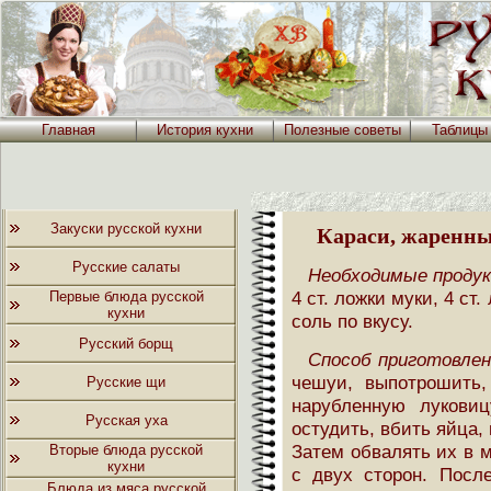
Главная
История кухни
Полезные советы
Таблицы
Закуски русской кухни
Караси, жаренны
Русские салаты
Необходимые проду
4 ст. ложки муки, 4 ст
Первые блюда русской
кухни
соль по вкусу.
Русский борщ
Способ приготовлен
чешуи, выпотрошить,
Русские щи
нарубленную лукови
Русская уха
остудить, вбить яйца,
Затем обвалять их в м
Вторые блюда русской
кухни
с двух сторон. Посл
Блюда из мяса русской