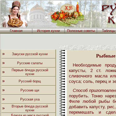
Главная
История кухни
Полезные советы
Таблицы
Закуски русской кухни
Рыбные 
Русские салаты
Необходимые прод
капусты, 2 ст. лож
Первые блюда русской
кухни
сливочного масла или
соуса; соль, перец и з
Русский борщ
Способ приготовлен
Русские щи
порубить. Тонко наре
Русская уха
Филе любой рыбы бе
добавить капусту, рис
Вторые блюда русской
кухни
перемешать и сдел
Блюда из мяса русской