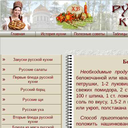
Главная
История кухни
Полезные советы
Таблицы
Закуски русской кухни
Б
Русские салаты
Необходимые прод
белокочанной или кваш
Первые блюда русской
кухни
петрушки, 1-2 лукови
свежих помидора, 2 с
Русский борщ
100 г шпика, 1 ст. лож
Русские щи
соль по вкусу, 1,5-2 
или укроп, полстакана
Русская уха
Способ приготовле
Вторые блюда русской
кухни
положить нашинкова
Блюда из мяса русской