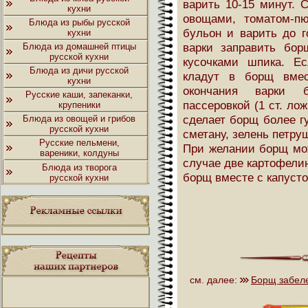
варить 10-15 минут. 
кухни
овощами, томатом-пю
Блюда из рыбы русской
бульон и варить до г
кухни
варки заправить бор
Блюда из домашней птицы
русской кухни
кусочками шпика. Е
Блюда из дичи русской
кладут в борщ вмес
кухни
окончания варки 
Русские каши, запеканки,
пассеровкой (1 ст. ло
крупеники
сделает борщ более г
Блюда из овощей и грибов
русской кухни
сметану, зелень петру
Русские пельмени,
При желании борщ мож
вареники, колдуны
случае две картофели
Блюда из творога
борщ вместе с капусто
русской кухни
см. далее:
Борщ забел