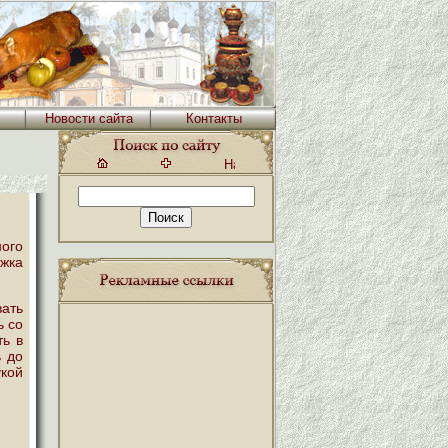
Новости сайта
Контакты
ого
ожка
ать
ь со
ть в
ь до
укой