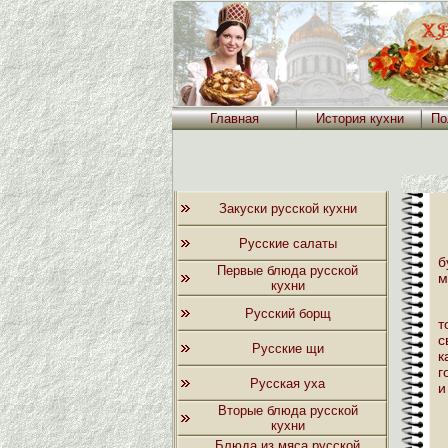
Главная
История кухни
По
Закуски русской кухни
Русские салаты
б
Первые блюда русской
м
кухни
Русский борщ
т
с
Русские щи
к
г
Русская уха
и
Вторые блюда русской
кухни
Блюда из мяса русской