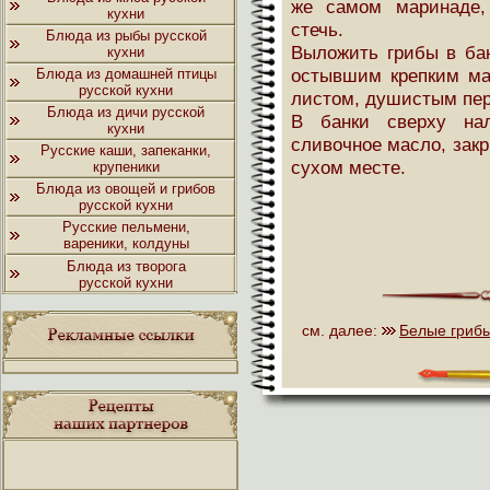
же самом маринаде,
кухни
стечь.
Блюда из рыбы русской
Выложить грибы в ба
кухни
остывшим крепким ма
Блюда из домашней птицы
русской кухни
листом, душистым пер
Блюда из дичи русской
В банки сверху нал
кухни
сливочное масло, закр
Русские каши, запеканки,
сухом месте.
крупеники
Блюда из овощей и грибов
русской кухни
Русские пельмени,
вареники, колдуны
Блюда из творога
русской кухни
см. далее:
Белые гриб