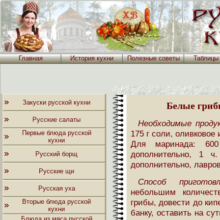
Главная
История кухни
Полезные советы
Таблицы
Закуски русской кухни
Белые гриб
Русские салаты
Необходимые проду
175 г соли, оливковое
Первые блюда русской
кухни
Для маринада: 60
дополнительно, 1 ч
Русский борщ
дополнительно, лавро
Русские щи
Способ приготовл
Русская уха
небольшим количест
грибы, довести до кип
Вторые блюда русской
кухни
банку, оставить на су
Блюда из мяса русской