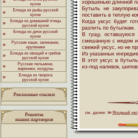
хорошенько длинной п
кухни
Бутыль не закупорива
Блюда из рыбы русской
поставить в теплую ко
кухни
Когда уксус будет гот
Блюда из домашней птицы
русской кухни
разлить по бутылкам.
Блюда из дичи русской
В гущу, оставшуюся 
кухни
смешанную с медом и 
Русские каши, запеканки,
свежий уксус, но не п
крупеники
Из указанных ингредие
Блюда из овощей и грибов
русской кухни
В этот уксус в бутыль
Русские пельмени,
из-под наливок, шипов
вареники, колдуны
Блюда из творога
русской кухни
см. далее:
Ягодный укс