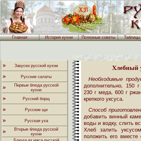
Главная
История кухни
Полезные советы
Таблицы
Закуски русской кухни
Хлебный у
Русские салаты
Необходимые прод
дополнительно, 150 г
Первые блюда русской
кухни
230 г меда, 600 г ржа
крепкого уксуса.
Русский борщ
Способ приготовлен
Русские щи
добавить винный каме
Русская уха
воды и водку, слить вс
Хлеб залить уксусом
Вторые блюда русской
кухни
положить его вместе 
Блюда из мяса русской