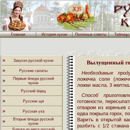
Главная
История кухни
Полезные советы
Таблицы
Закуски русской кухни
Вылущенный го
Русские салаты
Необходимые прод
ложечка соли (ложечк
Первые блюда русской
кухни
ложки масла, 3 желтка
Русский борщ
Способ приготовле
готовности, пересыпат
Русские щи
отваром из кореньев 
Русская уха
едва покрыла горох, п
Варить в открытой ка
Вторые блюда русской
кухни
разбить с 1/2 стакана
Блюда из мяса русской