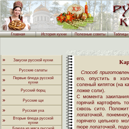
Главная
История кухни
Полезные советы
Таблицы
Закуски русской кухни
Кар
Русские салаты
Способ приготовлен
его, опустить в хо
Первые блюда русской
кухни
соленый кипяток (на к
ложке соли).
Русский борщ
С момента закипания
Русские щи
горячий картофель то
сквозь сито. Положи
Русская уха
лопаточкой, понемног
Вторые блюда русской
горячего цельного мо
кухни
пюре лопаточкой, подо
Блюда из мяса русской