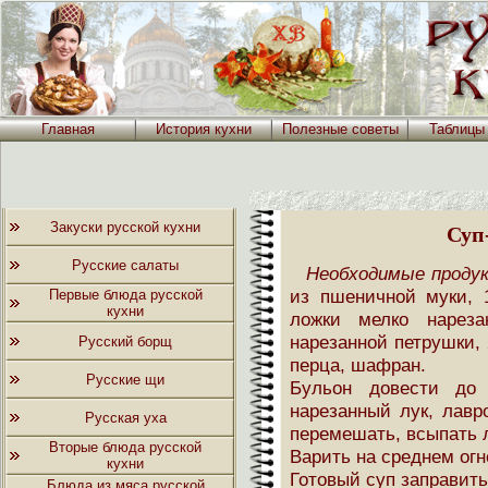
Главная
История кухни
Полезные советы
Таблицы
Закуски русской кухни
Суп
Русские салаты
Необходимые проду
из пшеничной муки, 1
Первые блюда русской
кухни
ложки мелко нареза
нарезанной петрушки, 
Русский борщ
перца, шафран.
Русские щи
Бульон довести до 
нарезанный лук, лавр
Русская уха
перемешать, всыпать 
Вторые блюда русской
Варить на среднем огн
кухни
Готовый суп заправит
Блюда из мяса русской