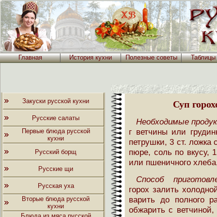
Главная
История кухни
Полезные советы
Таблицы
Закуски русской кухни
Суп горох
Русские салаты
Необходимые проду
г ветчины или грудин
Первые блюда русской
кухни
петрушки, 3 ст. ложка 
пюре, соль по вкусу, 
Русский борщ
или пшеничного хлеба,
Русские щи
Способ приготовле
Русская уха
горох залить холодно
варить до полного р
Вторые блюда русской
кухни
обжарить с ветчиной,
Блюда из мяса русской