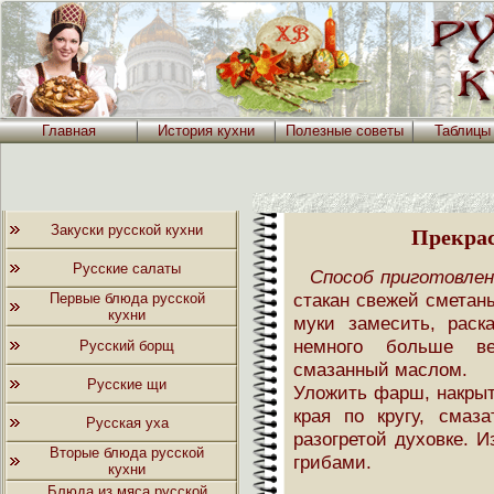
Главная
История кухни
Полезные советы
Таблицы
Закуски русской кухни
Прекрас
Русские салаты
Способ приготовлен
стакан свежей сметаны
Первые блюда русской
кухни
муки замесить, раск
немного больше ве
Русский борщ
смазанный маслом.
Русские щи
Уложить фарш, накрыт
края по кругу, смаз
Русская уха
разогретой духовке. И
Вторые блюда русской
грибами.
кухни
Блюда из мяса русской