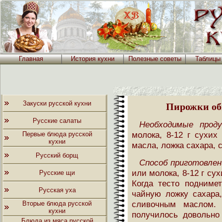
Главная
История кухни
Полезные советы
Таблицы
Закуски русской кухни
Пирожки об
Русские салаты
Необходимые прод
молока, 8-12 г сухих
Первые блюда русской
кухни
масла, ложка сахара, 
Русский борщ
Способ приготовлен
или молока, 8-12 г су
Русские щи
Когда тесто подниме
Русская уха
чайную ложку сахара,
сливочным маслом. 
Вторые блюда русской
кухни
получилось довольно 
Блюда из мяса русской