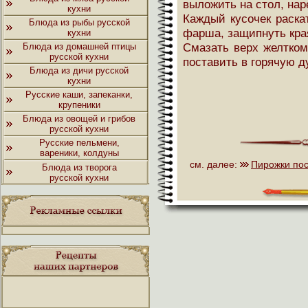
выложить на стол, нар
кухни
Каждый кусочек раска
Блюда из рыбы русской
фарша, защипнуть края
кухни
Смазать верх желтком
Блюда из домашней птицы
русской кухни
поставить в горячую д
Блюда из дичи русской
кухни
Русские каши, запеканки,
крупеники
Блюда из овощей и грибов
русской кухни
Русские пельмени,
вареники, колдуны
см. далее:
Пирожки по
Блюда из творога
русской кухни