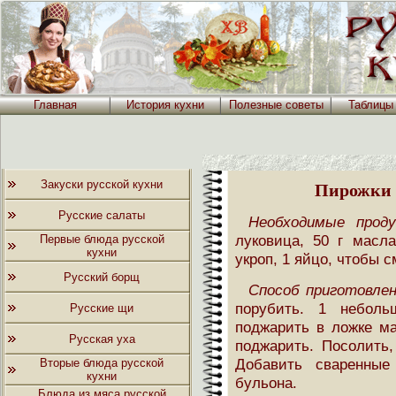
Главная
История кухни
Полезные советы
Таблицы
Закуски русской кухни
Пирожки 
Русские салаты
Необходимые прод
луковица, 50 г масла
Первые блюда русской
кухни
укроп, 1 яйцо, чтобы 
Русский борщ
Способ приготовлен
порубить. 1 неболь
Русские щи
поджарить в ложке ма
Русская уха
поджарить. Посолить,
Добавить сваренные
Вторые блюда русской
кухни
бульона.
Блюда из мяса русской