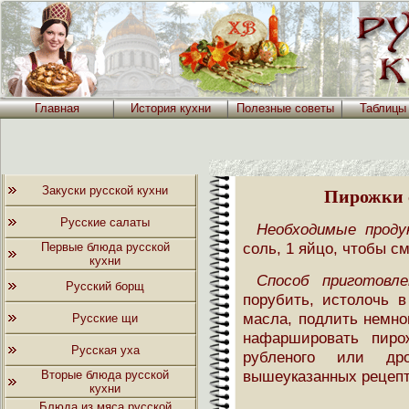
Главная
История кухни
Полезные советы
Таблицы
Закуски русской кухни
Пирожки 
Русские салаты
Необходимые проду
соль, 1 яйцо, чтобы с
Первые блюда русской
кухни
Способ приготовле
Русский борщ
порубить, истолочь в
масла, подлить немно
Русские щи
нафаршировать пирож
Русская уха
рубленого или др
вышеуказанных рецепт
Вторые блюда русской
кухни
Блюда из мяса русской