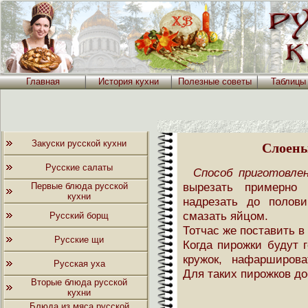
Главная
История кухни
Полезные советы
Таблицы
Закуски русской кухни
Слоены
Русские салаты
Способ приготовлен
вырезать примерно 
Первые блюда русской
кухни
надрезать до полов
смазать яйцом.
Русский борщ
Тотчас же поставить в
Русские щи
Когда пирожки будут 
кружок, нафарширова
Русская уха
Для таких пирожков д
Вторые блюда русской
кухни
Блюда из мяса русской