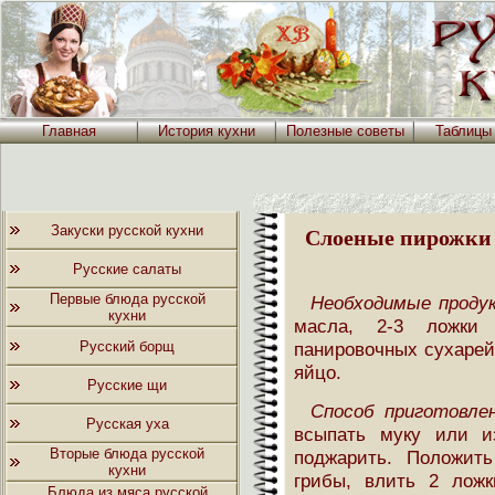
Главная
История кухни
Полезные советы
Таблицы
Закуски русской кухни
Слоеные пирожки 
Русские салаты
Первые блюда русской
Необходимые прод
кухни
масла, 2-3 ложки
Русский борщ
панировочных сухарей
яйцо.
Русские щи
Способ приготовле
Русская уха
всыпать муку или и
Вторые блюда русской
поджарить. Положит
кухни
грибы, влить 2 ложк
Блюда из мяса русской