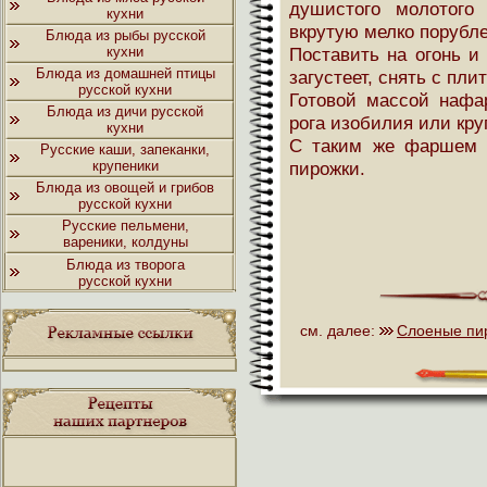
душистого молотого
кухни
вкрутую мелко порубле
Блюда из рыбы русской
кухни
Поставить на огонь и
Блюда из домашней птицы
загустеет, снять с пли
русской кухни
Готовой массой нафа
Блюда из дичи русской
рога изобилия или кру
кухни
С таким же фаршем 
Русские каши, запеканки,
крупеники
пирожки.
Блюда из овощей и грибов
русской кухни
Русские пельмени,
вареники, колдуны
Блюда из творога
русской кухни
см. далее:
Слоеные пир