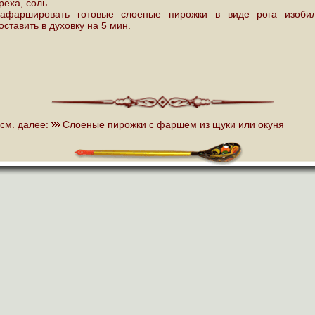
реха, соль.
афаршировать готовые слоеные пирожки в виде рога изобил
оставить в духовку на 5 мин.
см. далее:
Слоеные пирожки с фаршем из щуки или окуня