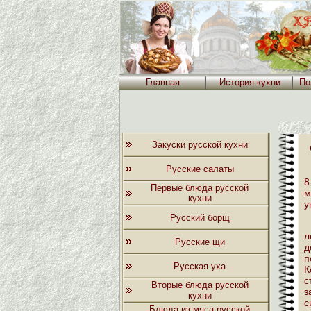
Главная
История кухни
По
Закуски русской кухни
Русские салаты
8
Первые блюда русской
м
кухни
у
Русский борщ
л
Русские щи
д
п
Русская уха
К
с
Вторые блюда русской
з
кухни
с
Блюда из мяса русской