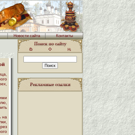
Новости сайта
Контакты
ой
ица,
ного
рех,
ими
юлю,
вить
ь на
ки,
ерез
ного