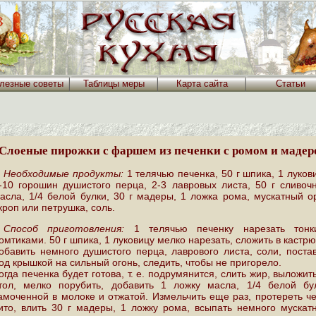
лезные советы
Таблицы меры
Карта сайта
Статьи
Слоеные пирожки с фаршем из печенки с ромом и мадер
Необходимые продукты:
1 телячью печенка, 50 г шпика, 1 луков
-10 горошин душистого перца, 2-3 лавровых листа, 50 г сливоч
асла, 1/4 белой булки, 30 г мадеры, 1 ложка рома, мускатный о
кроп или петрушка, соль.
Способ приготовления:
1 телячью печенку нарезать тонк
омтиками. 50 г шпика, 1 луковицу мелко нарезать, сложить в кастр
обавить немного душистого перца, лаврового листа, соли, поста
од крышкой на сильный огонь, следить, чтобы не пригорело.
огда печенка будет готова, т. е. подрумянится, слить жир, выложит
тол, мелко порубить, добавить 1 ложку масла, 1/4 белой бул
амоченной в молоке и отжатой. Измельчить еще раз, протереть ч
ито, влить 30 г мадеры, 1 ложку рома, всыпать немного мускат