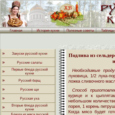
Главная
История кухни
Полезные советы
Таблицы
Закуски русской кухни
Подлива из сельдер
Русские салаты
Первые блюда русской
Необходимые проду
кухни
луковица, 1/2 лука-по
Русский борщ
ложка сливочного масл
Русские щи
Способ приготовле
курице и к цыплята
Русская уха
небольшом количестве 
Вторые блюда русской
порея, 1 корень петруш
кухни
Когда мясо будет гот
Блюда из мяса русской