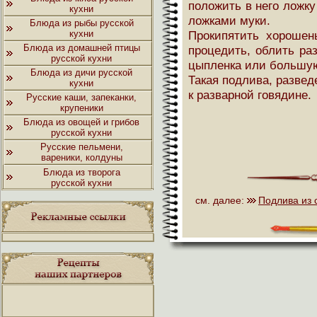
положить в него ложку
кухни
ложками муки.
Блюда из рыбы русской
кухни
Прокипятить хорошень
Блюда из домашней птицы
процедить, облить ра
русской кухни
цыпленка или большую
Блюда из дичи русской
Такая подлива, развед
кухни
к разварной говядине.
Русские каши, запеканки,
крупеники
Блюда из овощей и грибов
русской кухни
Русские пельмени,
вареники, колдуны
Блюда из творога
русской кухни
см. далее:
Подлива из 