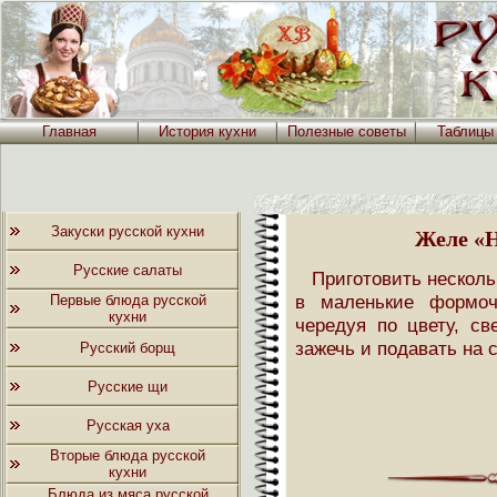
Главная
История кухни
Полезные советы
Таблицы
Закуски русской кухни
Желе «
Русские салаты
Приготовить нескол
в маленькие формоч
Первые блюда русской
кухни
чередуя по цвету, св
зажечь и подавать на с
Русский борщ
Русские щи
Русская уха
Вторые блюда русской
кухни
Блюда из мяса русской