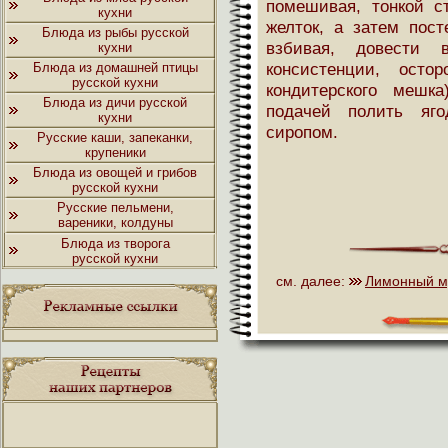
помешивая, тонкой с
кухни
желток, а затем пост
Блюда из рыбы русской
взбивая, довести 
кухни
консистенции, осто
Блюда из домашней птицы
русской кухни
кондитерского мешк
Блюда из дичи русской
подачей полить яг
кухни
сиропом.
Русские каши, запеканки,
крупеники
Блюда из овощей и грибов
русской кухни
Русские пельмени,
вареники, колдуны
Блюда из творога
русской кухни
см. далее:
Лимонный м