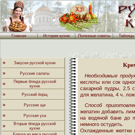
Главная
История кухни
Полезные советы
Таблицы
Закуски русской кухни
Кре
Русские салаты
Необходимые проду
кислоты или сок одно
Первые блюда русской
кухни
сахарной пудры, 2.5 с
для желатина, 4 ч. лож
Русский борщ
Способ приготовле
Русские щи
желатин добавить лим
Русская уха
на водяной бане до п
немного остудить.
Вторые блюда русской
кухни
Охлажденные желтки и
Блюда из мяса русской