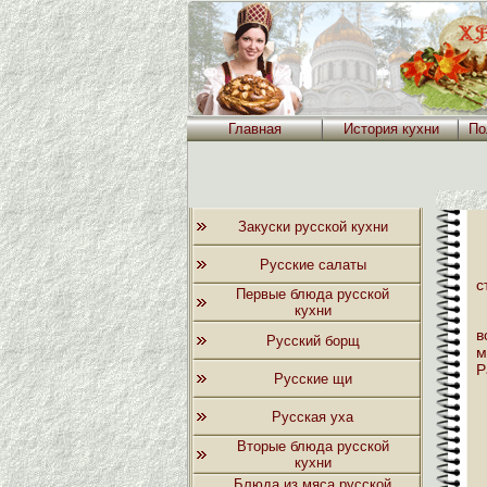
Главная
История кухни
По
Закуски русской кухни
Русские салаты
с
Первые блюда русской
кухни
в
Русский борщ
м
Р
Русские щи
Русская уха
Вторые блюда русской
кухни
Блюда из мяса русской