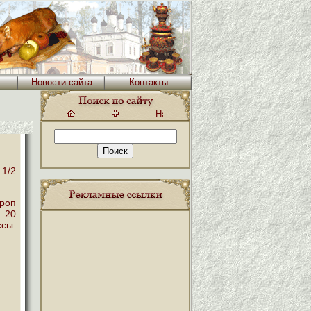
Новости сайта
Контакты
 1/2
роп
5—20
ссы.