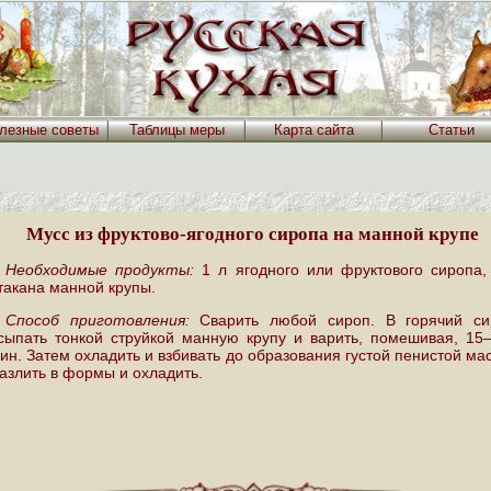
лезные советы
Таблицы меры
Карта сайта
Статьи
Мусс из фруктово-ягодного сиропа на манной крупе
Необходимые продукты:
1 л ягодного или фруктового сиропа,
такана манной крупы.
Способ приготовления:
Сварить любой сироп. В горячий си
сыпать тонкой струйкой манную крупу и варить, помешивая, 1
ин. Затем охладить и взбивать до образования густой пенистой ма
азлить в формы и охладить.