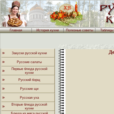
Главная
История кухни
Полезные советы
Таблицы
Де
Закуски русской кухни
Русские салаты
Первые блюда русской
кухни
Русский борщ
Русские щи
Русская уха
Вторые блюда русской
кухни
Блюда из мяса русской