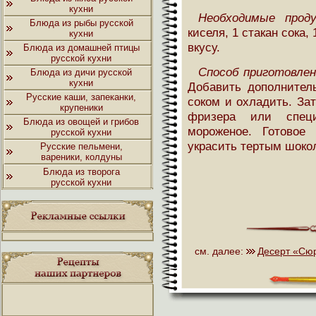
кухни
Необходимые прод
Блюда из рыбы русской
киселя, 1 стакан сока,
кухни
вкусу.
Блюда из домашней птицы
русской кухни
Способ приготовлен
Блюда из дичи русской
кухни
Добавить дополнитель
Русские каши, запеканки,
соком и охладить. За
крупеники
фризера или специ
Блюда из овощей и грибов
мороженое. Готовое
русской кухни
украсить тертым шоко
Русские пельмени,
вареники, колдуны
Блюда из творога
русской кухни
см. далее:
Десерт «Сю