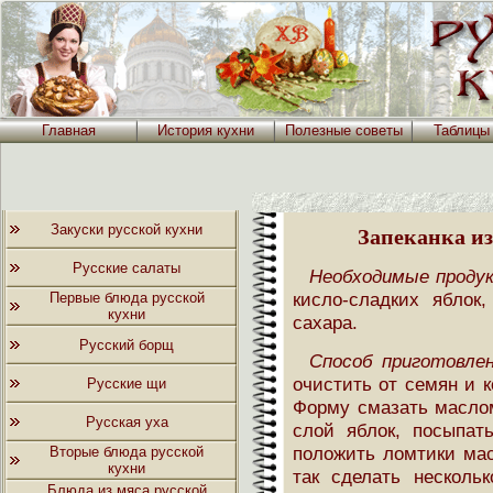
Главная
История кухни
Полезные советы
Таблицы
Закуски русской кухни
Запеканка из
Русские салаты
Необходимые проду
кисло-сладких яблок,
Первые блюда русской
кухни
сахара.
Русский борщ
Способ приготовлен
очистить от семян и 
Русские щи
Форму смазать маслом
Русская уха
слой яблок, посыпат
положить ломтики мас
Вторые блюда русской
кухни
так сделать несколь
Блюда из мяса русской