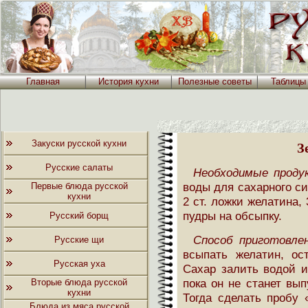
Главная
История кухни
Полезные советы
Таблицы
Закуски русской кухни
З
Русские салаты
Необходимые проду
воды для сахарного си
Первые блюда русской
кухни
2 ст. ложки желатина,
пудры на обсыпку.
Русский борщ
Способ приготовлен
Русские щи
всыпать желатин, ос
Русская уха
Сахар залить водой и
пока он не станет вы
Вторые блюда русской
кухни
Тогда сделать пробу 
Блюда из мяса русской