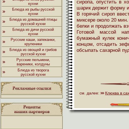
сиропа, опустить в х
кухни
шарик держит форму и 
Блюда из рыбы русской
В горячий сироп ввес
кухни
миксере около 20 мин.
Блюда из домашней птицы
русской кухни
белки и продолжать вз
Блюда из дичи русской
Готовой массой на
кухни
бумажный кулек кони
Русские каши, запеканки,
концом, отсадить зеф
крупеники
обсыпать сахарной пу
Блюда из овощей и грибов
русской кухни
Русские пельмени,
вареники, колдуны
Блюда из творога
русской кухни
см. далее:
Клюква в са