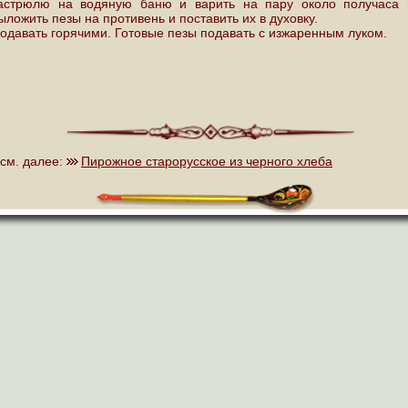
астрюлю на водяную баню и варить на пару около получаса 
ыложить пезы на противень и поставить их в духовку.
одавать горячими. Готовые пезы подавать с изжаренным луком.
см. далее:
Пирожное старорусское из черного хлеба