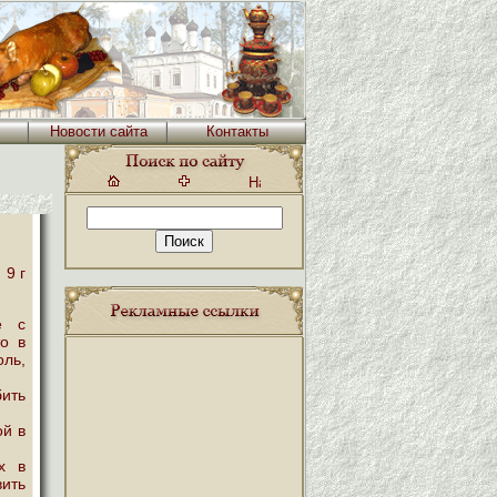
Новости сайта
Контакты
 9 г
е с
то в
оль,
бить
ой в
х в
ить