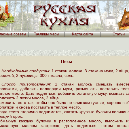
лезные советы
Таблицы меры
Карта сайта
Статьи
Пезы
Необходимые продукты:
1 стакан молока, 3 стакана муки, 2 яйца,
рожжей, 2 луковицы, 300 г масла, соль.
Способ приготовления:
1 стакан молока смешать вмест
рожжами, добавить полпорции муки, размешать, поставить тес
еплое место. Дать подняться, добавить остальную муку, всыпать с
оложить 2 ложки масла, 2 яйца.
амесить тесто так, чтобы оно было не слишком густым, хорошо вы
опаткой и снова поставить в теплое место.
огда тесто вторично поднимется, скатать круглые булочки величин
рецкий орех.
бмакнув каждую булочку в растопленное масло, выложить и
мазанную маслом кастрюлю, дать подняться, потом постав