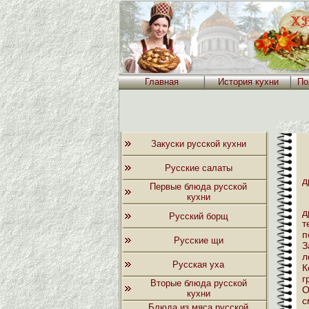
Главная
История кухни
По
Закуски русской кухни
Русские салаты
д
Первые блюда русской
кухни
д
Русский борщ
т
п
Русские щи
З
л
Русская уха
К
г
Вторые блюда русской
О
кухни
с
Блюда из мяса русской