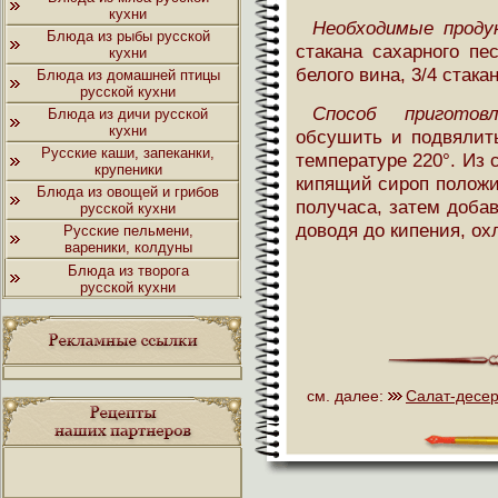
кухни
Необходимые проду
Блюда из рыбы русской
стакана сахарного пес
кухни
белого вина, 3/4 стака
Блюда из домашней птицы
русской кухни
Способ приготовл
Блюда из дичи русской
кухни
обсушить и подвялит
Русские каши, запеканки,
температуре 220°. Из 
крупеники
кипящий сироп положит
Блюда из овощей и грибов
получаса, затем добав
русской кухни
доводя до кипения, ох
Русские пельмени,
вареники, колдуны
Блюда из творога
русской кухни
см. далее:
Салат-десер