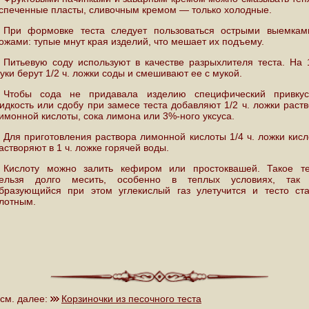
спеченные пласты, сливочным кремом — только холодные.
При формовке теста следует пользоваться острыми выемкам
ожами: тупые мнут края изделий, что мешает их подъему.
Питьевую соду используют в качестве разрыхлителя теста. На 
уки берут 1/2 ч. ложки соды и смешивают ее с мукой.
Чтобы сода не придавала изделию специфический привкус
идкость или сдобу при замесе теста добавляют 1/2 ч. ложки раст
имонной кислоты, сока лимона или 3%-ного уксуса.
Для приготовления раствора лимонной кислоты 1/4 ч. ложки кис
астворяют в 1 ч. ложке горячей воды.
Кислоту можно залить кефиром или простоквашей. Такое те
ельзя долго месить, особенно в теплых условиях, так 
бразующийся при этом углекислый газ улетучится и тесто ста
лотным.
см. далее:
Корзиночки из песочного теста