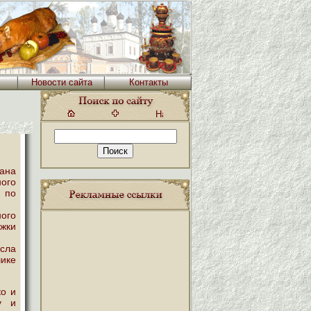
Новости сайта
Контакты
кана
ного
н по
ного
ожки
асла
чике
ко и
у и