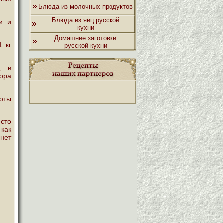
Блюда из молочных продуктов
Блюда из яиц русской
и и
кухни
Домашние заготовки
1 кг
русской кухни
, в
вора
лоты
сто
как
нет