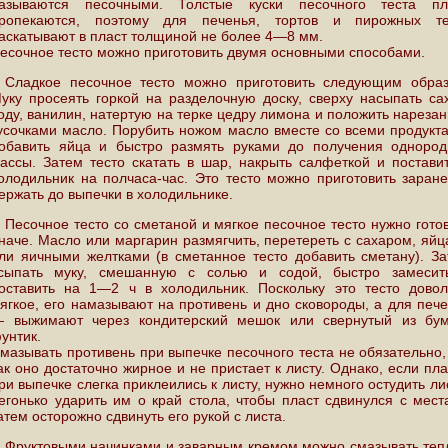
азываются песочными. Толстые куски песочного теста пл
ропекаются, поэтому для печенья, тортов и пирожных те
аскатывают в пласт толщиной не более 4—8 мм.
есочное тесто можно приготовить двумя основными способами.
Сладкое песочное тесто можно приготовить следующим образ
уку просеять горкой на разделочную доску, сверху насыпать са
оду, ванилин, натертую на терке цедру лимона и положить нареза
усочками масло. Порубить ножом масло вместе со всеми продукт
обавить яйца и быстро размять руками до получения однород
ассы. Затем тесто скатать в шар, накрыть салфеткой и постави
олодильник на полчаса-час. Это тесто можно приготовить заран
ержать до выпечки в холодильнике.
Песочное тесто со сметаной и мягкое песочное тесто нужно гото
наче. Масло или маргарин размягчить, перетереть с сахаром, яй
ли яичными желтками (в сметанное тесто добавить сметану). З
сыпать муку, смешанную с солью и содой, быстро замесит
оставить на 1—2 ч в холодильник. Поскольку это тесто довол
ягкое, его намазывают на противень и дно сковороды, а для печ
 выжимают через кондитерский мешок или свернутый из бум
унтик.
мазывать противень при выпечке песочного теста не обязательно,
ак оно достаточно жирное и не пристает к листу. Однако, если пл
ри выпечке слегка приклеились к листу, нужно немного остудить ли
егонько ударить им о край стола, чтобы пласт сдвинулся с мест
атем осторожно сдвинуть его рукой с листа.
Фруктовыми начинками и заварным кремом можно смазывать те