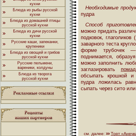
кухни
Необходимые проду
Блюда из рыбы русской
пудра
кухни
Блюда из домашней птицы
Способ приготовле
русской кухни
можно придать различ
Блюда из дичи русской
кухни
подковок, глаголиков 
Русские каши, запеканки,
заварного теста круг
крупеники
форме трубочек —
Блюда из овощей и грибов
поднимается, образуя
русской кухни
можно заполнить лю
Русские пельмени,
вареники, колдуны
заглазировать
помад
Блюда из творога
обсыпать крошкой и
русской кухни
пудра ложилась рав
сыпать через сито ил
см. далее:
Торт «Анечк