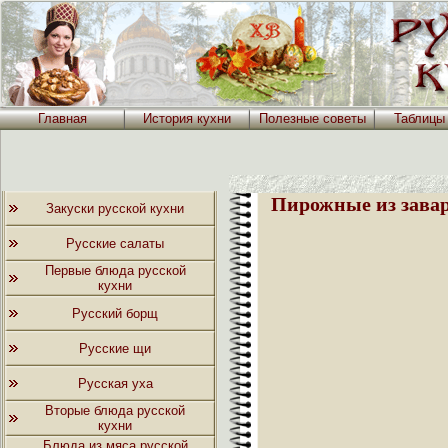
Главная
История кухни
Полезные советы
Таблицы
Пирожные из заварн
Закуски русской кухни
Русские салаты
Первые блюда русской
кухни
Русский борщ
Русские щи
Русская уха
Вторые блюда русской
кухни
Блюда из мяса русской