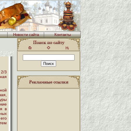
Новости сайта
Контакты
 2/3
нная
ной
ая,
туры
кие
ия в
ных
его
атем