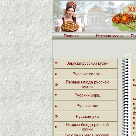
Главная
История кухни
По
Закуски русской кухни
Русские салаты
с
Первые блюда русской
к
кухни
Русский борщ
к
н
Русские щи
4
ф
Русская уха
п
ф
Вторые блюда русской
о
кухни
л
Блюда из мяса русской