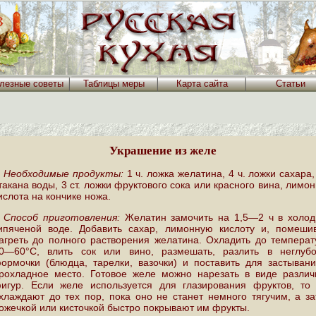
лезные советы
Таблицы меры
Карта сайта
Статьи
Украшение из желе
Необходимые продукты:
1 ч. ложка желатина, 4 ч. ложки сахара,
такана воды, 3 ст. ложки фруктового сока или красного вина, лимо
ислота на кончике ножа.
Способ приготовления:
Желатин замочить на 1,5—2 ч в холод
ипяченой воде. Добавить сахар, лимонную кислоту и, помешив
агреть до полного растворения желатина. Охладить до темпера
0—60°С, влить сок или вино, размешать, разлить в неглубо
ормочки (блюдца, тарелки, вазочки) и поставить для застыван
рохладное место. Готовое желе можно нарезать в виде различ
игур. Если желе используется для глазирования фруктов, то 
хлаждают до тех пор, пока оно не станет немного тягучим, а з
ожечкой или кисточкой быстро покрывают им фрукты.