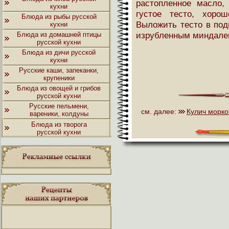
растопленное масло,
кухни
густое тесто, хоро
Блюда из рыбы русской
Выложить тесто в под
кухни
изрубленным миндалем
Блюда из домашней птицы
русской кухни
Блюда из дичи русской
кухни
Русские каши, запеканки,
крупеники
Блюда из овощей и грибов
русской кухни
Русские пельмени,
см. далее:
Кулич морк
вареники, колдуны
Блюда из творога
русской кухни