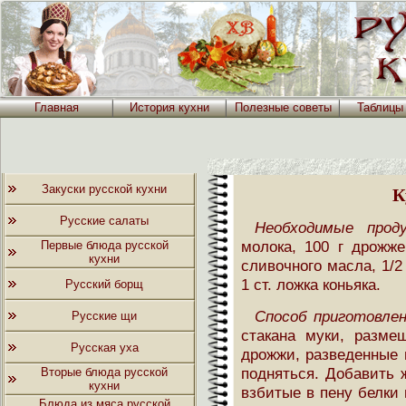
Главная
История кухни
Полезные советы
Таблицы
Закуски русской кухни
К
Русские салаты
Необходимые прод
молока, 100 г дрожже
Первые блюда русской
кухни
сливочного масла, 1/2
1 ст. ложка коньяка.
Русский борщ
Способ приготовлен
Русские щи
стакана муки, размеш
Русская уха
дрожжи, разведенные 
подняться. Добавить 
Вторые блюда русской
кухни
взбитые в пену белки 
Блюда из мяса русской