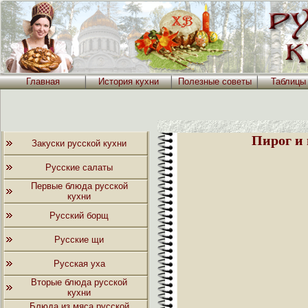
Главная
История кухни
Полезные советы
Таблицы
Пирог и
Закуски русской кухни
Русские салаты
Первые блюда русской
кухни
Русский борщ
Русские щи
Русская уха
Вторые блюда русской
кухни
Блюда из мяса русской