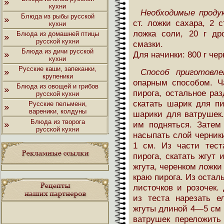
кухни
Необходимые проду
Блюда из рыбы русской
ст. ложки сахара, 2 
кухни
ложка соли, 20 г др
Блюда из домашней птицы
русской кухни
смазки.
Блюда из дичи русской
Для начинки: 800 г чер
кухни
Русские каши, запеканки,
Способ приготовле
крупеники
опарным способом. Ч
Блюда из овощей и грибов
пирога, остальное ра
русской кухни
скатать шарик для пи
Русские пельмени,
вареники, колдуны
шарики для ватрушек
Блюда из творога
им подняться. Затем
русской кухни
насыпать слой черник
1 см. Из части тест
пирога, скатать жгут
жгута, черенком ложки
краю пирога. Из остал
листочков и розочек.
из теста нарезать ел
жгуты длиной 4—5 см 
ватрушек переложить