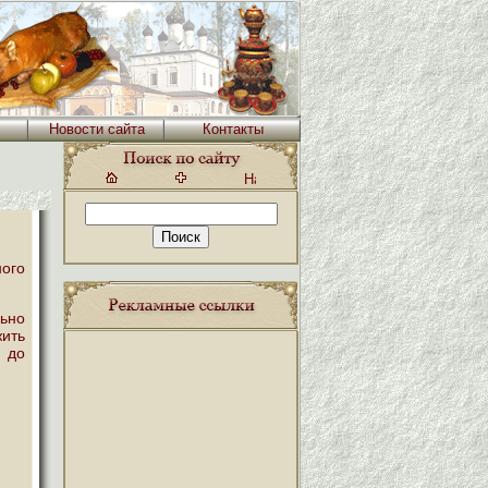
Новости сайта
Контакты
ого
ьно
жить
 до