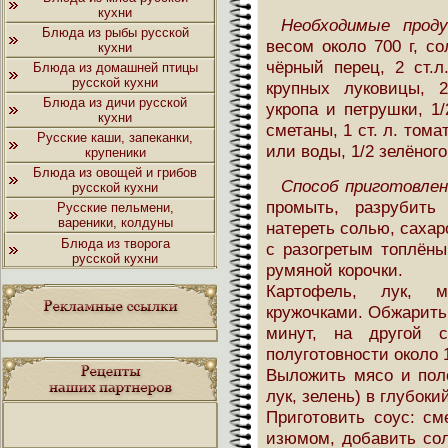
кухни
Необходимые про
Блюда из рыбы русской
весом около 700 г, со
кухни
чёрный перец, 2 ст.л
Блюда из домашней птицы
русской кухни
крупных луковицы, 
Блюда из дичи русской
укропа и петрушки, 1/
кухни
сметаны, 1 ст. л. тома
Русские каши, запеканки,
или воды, 1/2 зелёного
крупеники
Блюда из овощей и грибов
Способ приготовлен
русской кухни
промыть, разрубить
Русские пельмени,
вареники, колдуны
натереть солью, сахар
Блюда из творога
с разогретым топлёны
русской кухни
румяной корочки.
Картофель, лук, м
кружочками. Обжарить 
минут, на другой с
полуготовности около 
Выложить мясо и пол
лук, зелень) в глубоки
Приготовить соус: см
изюмом, добавить сол