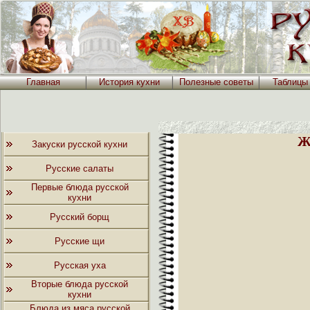
Главная
История кухни
Полезные советы
Таблицы
Ж
Закуски русской кухни
Русские салаты
Первые блюда русской
кухни
Русский борщ
Русские щи
Русская уха
Вторые блюда русской
кухни
Блюда из мяса русской