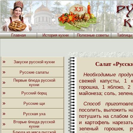
Главная
История кухни
Полезные советы
Таблицы
Закуски русской кухни
Салат «Русски
Русские салаты
Необходимые проду
свежей капусты, 1 к
Первые блюда русской
кухни
горошка, 1 яблоко, 2
майонеза; соль, зелень
Русский борщ
Способ приготовле
Русские щи
посолить, выложить на
Русская уха
потушить на слабом о
и картофель нарезат
Вторые блюда русской
кухни
зеленый горошек, р
Блюда из мяса русской