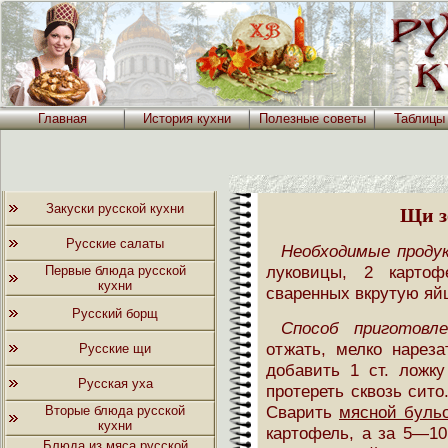
Главная
История кухни
Полезные советы
Таблицы
Закуски русской кухни
Щи з
Русские салаты
Необходимые проду
луковицы, 2 карто
Первые блюда русской
кухни
сваренных вкрутую яйц
Русский борщ
Способ приготовле
отжать, мелко нареза
Русские щи
добавить 1 ст. ложк
Русская уха
протереть сквозь сито
Сварить
мясной буль
Вторые блюда русской
кухни
картофель, а за 5—10
Блюда из мяса русской