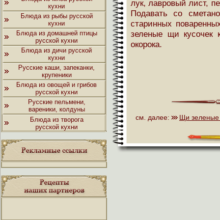
лук, лавровый лист, п
кухни
Подавать со сметан
Блюда из рыбы русской
старинных поваренных
кухни
зеленые щи кусочек 
Блюда из домашней птицы
русской кухни
окорока.
Блюда из дичи русской
кухни
Русские каши, запеканки,
крупеники
Блюда из овощей и грибов
русской кухни
Русские пельмени,
вареники, колдуны
см. далее:
Щи зеленые
Блюда из творога
русской кухни